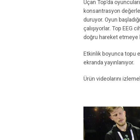
Uçan Top’da oyuncuların
konsantrasyon değerler
duruyor. Oyun başladığ
çalışıyorlar. Top EEG c
doğru hareket etmeye ba
Etkinlik boyunca topu 
ekranda yayınlanıyor.
Ürün videolarını izleme