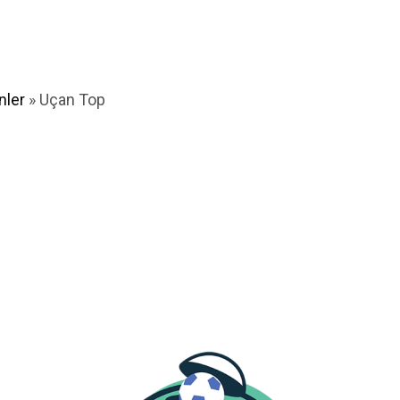
nler
»
Uçan Top