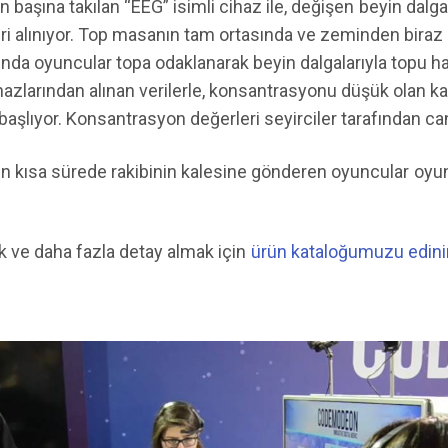
 başına takılan “EEG” isimli cihaz ile, değişen beyin dalgal
i alınıyor. Top masanın tam ortasında ve zeminden biraz
ında oyuncular topa odaklanarak beyin dalgalarıyla topu h
ihazlarından alınan verilerle, konsantrasyonu düşük olan ka
şlıyor. Konsantrasyon değerleri seyirciler tarafından canlı
en kısa sürede rakibinin kalesine gönderen oyuncular oyun
k ve daha fazla detay almak için
ürün kataloğumuzu edini