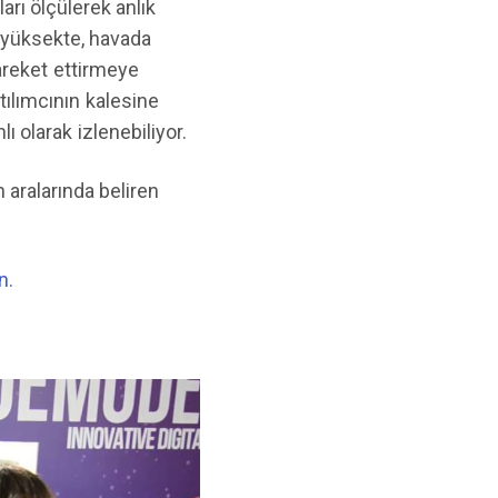
arı ölçülerek anlık
 yüksekte, havada
areket ettirmeye
tılımcının kalesine
 olarak izlenebiliyor.
 aralarında beliren
n.